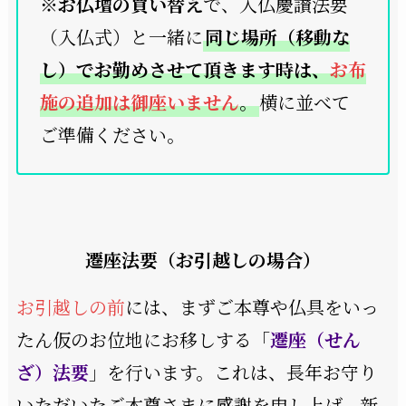
※
お仏壇の買い替え
で、入仏慶讃法要
（入仏式）と一緒に
同じ場所（移動な
し）でお勤めさせて頂きます時は、
お布
施の追加は御座いません
。
横に並べて
ご準備ください。
遷座法要（
お引越しの場合）
お引越しの前
には、まずご本尊や仏具をいっ
たん仮のお位地にお移しする「
遷座（せん
ざ）法要
」を行います。これは、長年お守り
いただいたご本尊さまに感謝を申し上げ、新