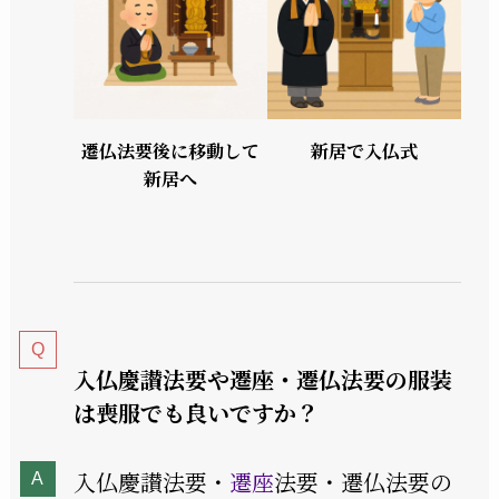
遷仏法要後に移動して
新居で入仏式
新居へ
入仏慶讃法要や遷座・遷仏法要の服装
は喪服でも良いですか？
入仏慶讃法要・
遷座
法要・遷仏法要の