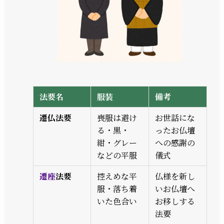
法要名
服装
備考
遷仏法要
喪服は避け
お世話にな
る・黒・
ったお仏壇
紺・グレー
への感謝の
などの平服
儀式
遷座
法要
控えめな平
仏様を新し
服・落ち着
いお仏壇へ
いた色合い
お移しする
法要