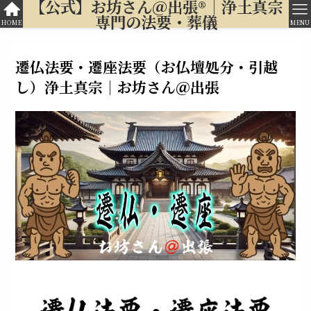
【公式】お坊さん＠出張®︎｜浄土真宗
専門の法要・葬儀
HOME
MENU
遷仏法要・遷座法要（お仏壇処分・引越
し）浄土真宗｜お坊さん＠出張