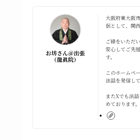
大阪府東大阪市
侶として、関
ご縁をいただ
安心してご先
お坊さん＠出張
す。
（龍眞院）
このホームペ
法話を発信し
またXでも法
めております