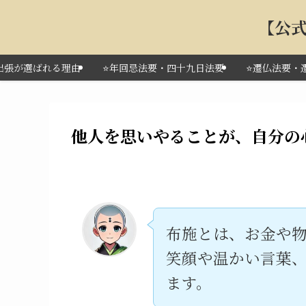
【公式
＠出張が選ばれる理由
⭐️年回忌法要・四十九日法要
⭐️遷仏法要
他人を思いやることが、自分の心
布施とは、お金や
笑顔や温かい言葉
ます。