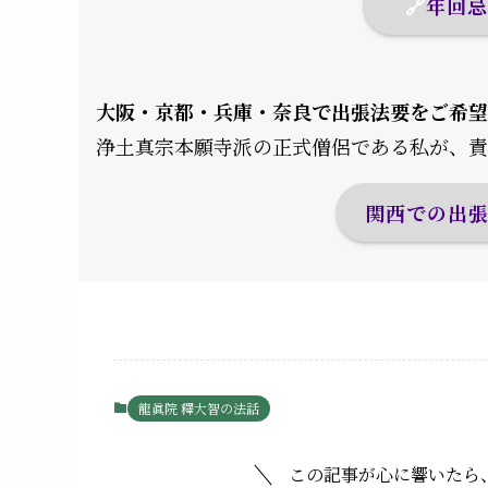
🔗
年回
大阪・京都・兵庫・奈良で出張法要をご希望
浄土真宗本願寺派の正式僧侶である私が、責
関西での出
龍眞院 釋大智の法話
この記事が心に響いたら