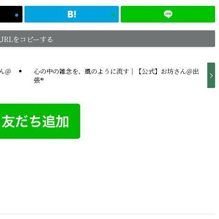
URLをコピーする
ん＠
心の中の雑念を、風のように流す｜【公式】お坊さん＠出
張®︎