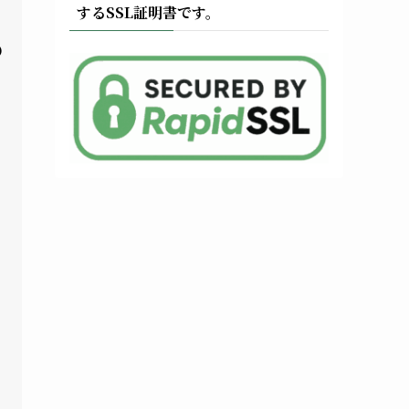
ん
するSSL証明書です。
の