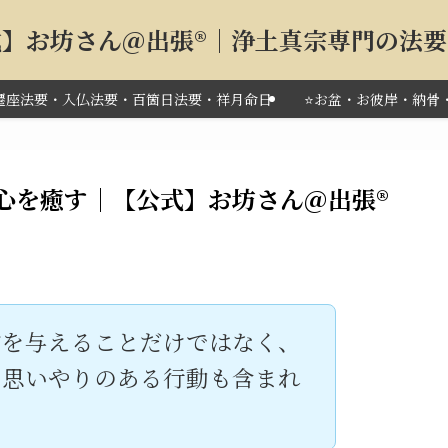
】お坊さん＠出張®︎｜浄土真宗専門の法
・遷座法要・入仏法要・百箇日法要・祥月命日
⭐️お盆・お彼岸・納骨
を癒す｜【公式】お坊さん＠出張®︎
物を与えることだけではなく、
、思いやりのある行動も含まれ