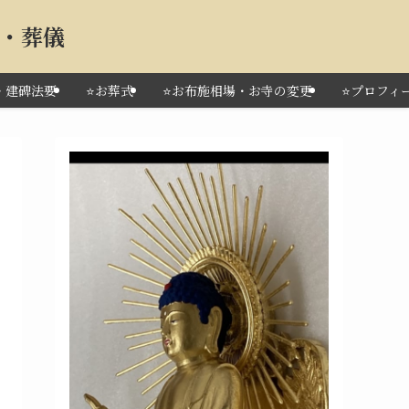
要・葬儀
・建碑法要
⭐️お葬式
⭐️お布施相場・お寺の変更
⭐️プロフ