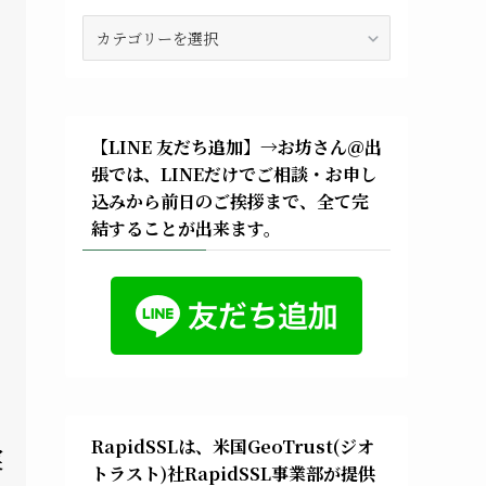
法
話・
法
要
ブ
ロ
【LINE 友だち追加】→お坊さん＠出
グ
張では、LINEだけでご相談・お申し
込みから前日のご挨拶まで、全て完
結することが出来ます。
RapidSSLは、米国GeoTrust(ジオ
実
トラスト)社RapidSSL事業部が提供