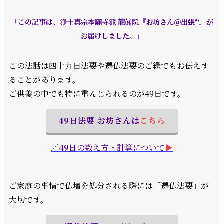
「この記事は、浄土真宗本願寺派 龍眞院『お坊さん＠出張®』が
お届けしました。」
この法話は四十九日法要や遷仏法要のご縁でもお伝えす
ることがあります。
ご供養の中でも特に重んじられるのが49日です。
49日法要
お坊さんは
こちら
🔗
49日
の数え方・計算について
▶︎
ご家庭の事情で仏壇を処分される際には「遷仏法要」が
大切です。