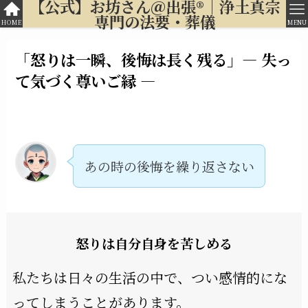
【公式】お坊さん＠出張®︎｜浄土真宗
専門の法要・葬儀
HOME
MENU
「怒りは一瞬、後悔は長く残る」― 失っ
て気づく尊いご縁 ―
あの時の後悔を繰り返さない
怒りは自分自身を苦しめる
私たちは日々の生活の中で、つい感情的にな
ってしまうことがあります。